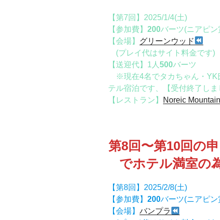
【第7回】2025/1/4(土)
【参加費】
200
バーツ(ニアピン
【会場】
グリーンウッド
(プレイ代はサイト料金です
【送迎代】1人
500
バーツ
※現在4名でタカちゃん・YK
テル宿泊です、【受付終了しま
【レストラン】
Noreic Mountai
第8回〜第10回の申
でホテル満室の
【第8回】2025/2/8(土)
【参加費】
200
バーツ(ニアピン
【会場】
バンプラ