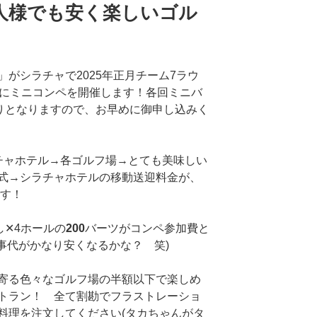
2人様でも安く楽しいゴル
がシラチャで2025年正月チーム7ラウ
ドにミニコンペを開催します！各回ミニバ
切りとなりますので、お早めに御申し込みく
チャホテル→各ゴルフ場→とても美味しい
式→シラチャホテルの移動送迎料金が、
す！
し✕4ホールの
200
バーツがコンペ参加費と
事代がかなり安くなるかな？ 笑)
寄る色々なゴルフ場の半額以下で楽しめ
トラン！ 全て割勘でフラストレーショ
料理を注文してください(タカちゃんがタ