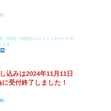
賞)
)
氏・OS氏・KK氏がパシフィックパークホ
した】
n
し込みは2024年11月11日
為に受付終了しました！
賞)