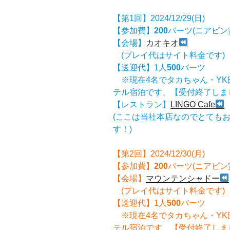
【第1回】2024/12/29(日)
【参加費】
200
バーツ(ニアピン
【会場】
カオキオ
(プレイ代はサイト料金です
【送迎代】1人
500
バーツ
※現在4名でタカちゃん・YK
テル宿泊です、【受付終了しま
【レストラン】
LINGO Cafe
(ここは当社本店なのでとても
す！)
【第2回】2024/12/30(月)
【参加費】
200
バーツ(ニアピン
【会場】
マウンテンシャドー
(プレイ代はサイト料金です
【送迎代】1人
500
バーツ
※現在4名でタカちゃん・YK
テル宿泊です、【受付終了しま