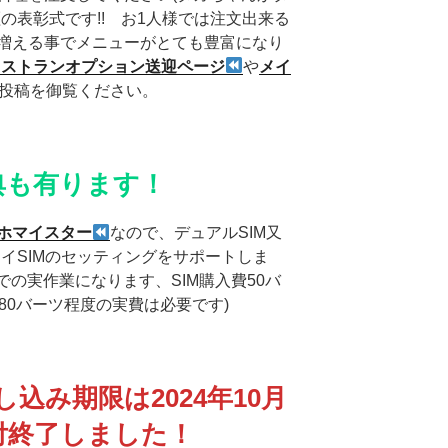
の表彰式です!! お1人様では注文出来る
増える事でメニューがとても豊富になり
レストランオプション送迎ページ
や
メイ
投稿を御覧ください。
典も有ります！
ホマイスター
なので、デュアルSIM又
イSIMのセッティングをサポートしま
での実作業になります、SIM購入費50バ
80バーツ程度の実費は必要です)
し込み期限は2024年10月
付終了しました！