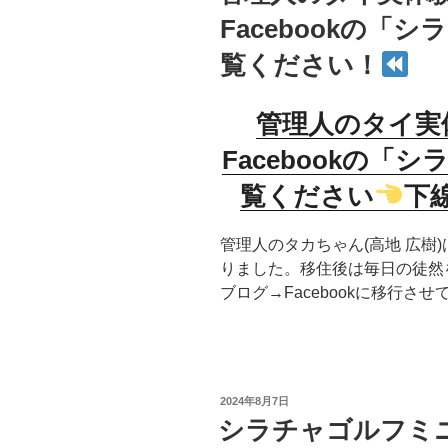
Facebookの「
覧ください！
管理人のタイ実
Facebookの
「シ
覧ください
下
管理人のタカちゃん(高地 広樹)
りました。移住後は毎日の徒然をF
ブログ→Facebookに移行さ
投
2024年8月7日
稿
シラチャゴルフミ
日: