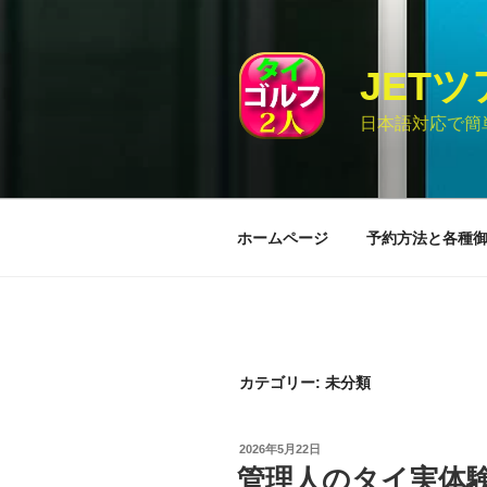
コ
ン
テ
JET
ン
ツ
日本語対応で簡
へ
ス
キ
ッ
ホームページ
予約方法と各種
プ
カテゴリー:
未分類
投
2026年5月22日
稿
管理人のタイ実体
日: