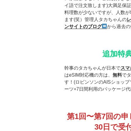
イ語で注文致します)大満足保証
料理数が少ないですが、人数が
ます(笑）管理人タカちゃんの
ンサイトのブログ
から過去の
追加特
幹事のタカちゃんが日本で
スマ
はeSIM対応機の方は、
無料
でタ
す！(ロビンソンのAISショップ
ーツ+7日間利用のパッケージ代
第1回〜第7回の申
30日で受