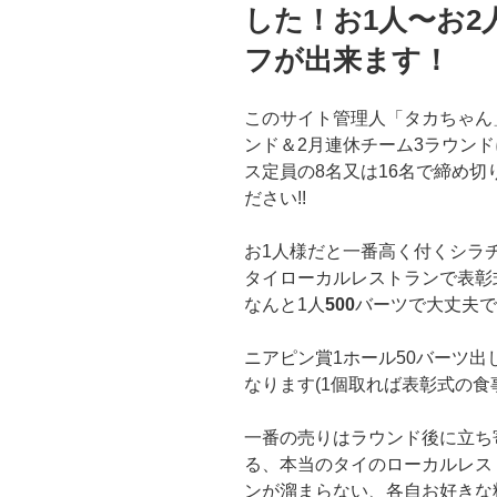
した！お1人〜お
フが出来ます！
このサイト管理人「タカちゃん」
ンド＆2月連休チーム3ラウン
ス定員の8名又は16名で締め
ださい!!
お1人様だと一番高く付くシラ
タイローカルレストランで表彰
なんと1人
500
バーツで大丈夫で
ニアピン賞1ホール50バーツ出
なります(1個取れば表彰式の食
一番の売りはラウンド後に立ち
る、本当のタイのローカルレス
ンが溜まらない、各自お好きな