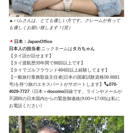
▲パムさんは、とても優しい方です。クレームが有って
も優しくお願い致します！(笑）
日本：JapanOffice
日本人の担当者
:ニックネームは
タカちゃん
【タイ語が話せます】
【タイ渡航歴39年間で88回以上です】
【タイでゴルフラウンド484回以上経験してます】
【一般旅行業務取扱主任者(日本の国家試験資格08-8881
号)を持つ旅のエキスパートがサポートします】
070-
4029-7727
《日本＝
docomo
回線です。ラインやメールが
不調時の日本国内からの緊急御連絡(9:00〜17:00)は私に
お電話ください》