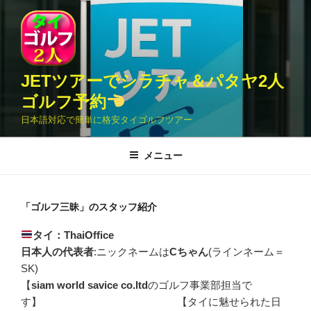
コ
ン
テ
ン
ツ
JETツアーでシラチャ＆パタヤ2人
へ
ゴルフ予約
ス
日本語対応で簡単に格安タイゴルフツアー
キ
ッ
メニュー
プ
「ゴルフ三昧」のスタッフ紹介
タイ：ThaiOffice
日本人の代表者
:ニックネームは
Cちゃん
(ラインネーム＝
SK)
【
siam world savice co.ltd
のゴルフ事業部担当で
す】 【タイに魅せられた日